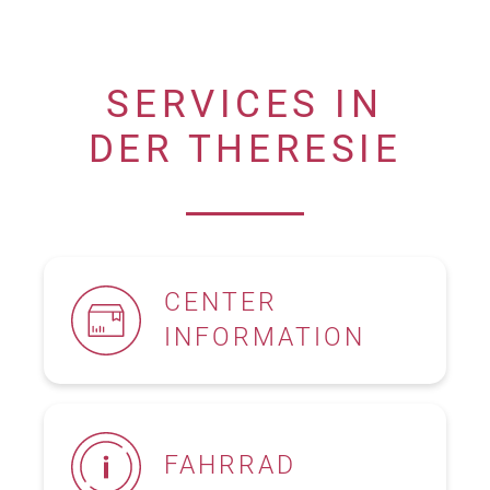
SERVICES IN
DER THERESIE
CENTER
INFORMATION
Bei Fragen oder Anregungen kontaktieren Sie uns unter:
FAHRRAD